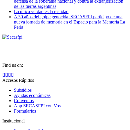
defensa de la soberanía nacional y contra la extranjerización
de las tierras argentinas
La única verdad es la realidad
A 50 años del golpe genocida, SECASFPI participó de una
nueva jornada de memoria en el Espacio para la Memoria La
Perla
SEGUINOS EN
Find us on:
Facebook
X
YouTube
Instagram
page
page
page
page
Accesos Rápidos
opens
opens
opens
opens
Subsidios
in
in
in
in
Ayudas económicas
new
new
new
new
Convenios
window
window
window
window
App SECASFPI con Vos
Formularios
Institucional