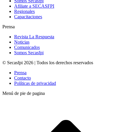
Somos Secasfpi
Afiliate a SECASFPI
Regionales
Capacitaciones
Prensa
Revista La Respuesta
Noticias
Comunicados
Somos Secasfpi
© Secasfpi 2026 | Todos los derechos reservados
Prensa
Contacto
Políticas de privacidad
Menú de pie de pagina
t
T